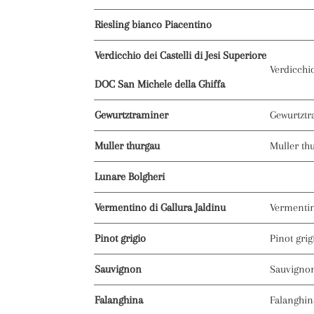
Riesling bianco Piacentino
Verdicchio dei Castelli di Jesi Superiore
Verdicchi
DOC San Michele della Ghiffa
Gewurtztraminer
Gewurtzt
Muller thurgau
Muller th
Lunare Bolgheri
Vermentino di Gallura Jaldinu
Vermenti
Pinot grigio
Pinot gri
Sauvignon
Sauvigno
Falanghina
Falanghi