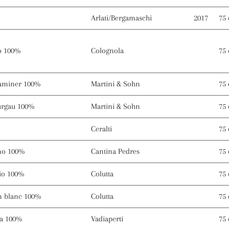
Arlati/Bergamaschi
2017
75 
o 100%
Colognola
75 
raminer 100%
Martini & Sohn
75 
urgau 100%
Martini & Sohn
75 
Ceralti
75 
no 100%
Cantina Pedres
75 
gio 100%
Colutta
75 
n blanc 100%
Colutta
75 
na 100%
Vadiaperti
75 