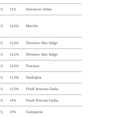
cl.
11%
Selezione Arlati
cl.
14.5%
Marche
cl.
12.5%
Trentino Alto Adige
cl.
12.5%
Trentino Alto Adige
cl.
13.5%
Toscana
cl.
12.5%
Sardegna
cl.
12.5%
Friuli Venezia Giulia
cl.
13%
Friuli Venezia Giulia
cl.
13%
Campania