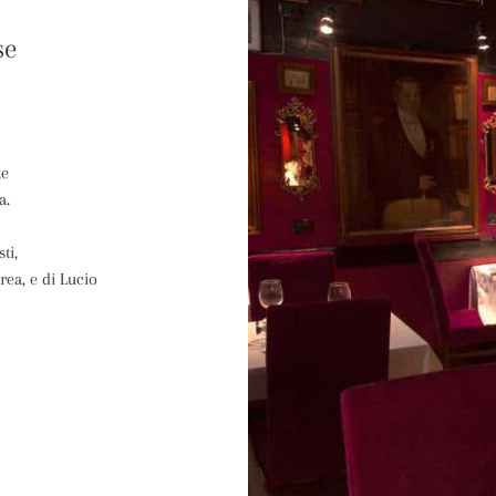
se
te
a.
ti,
rea, e di Lucio