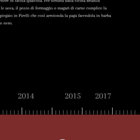
ettere in tavola qualcosa. Per fortuna dalla vicina Brianza
le uova, il pezzo di formaggio o magari di carne complice la
iegato in Pirelli che così arrotonda la paga facendola in barba
to nero.