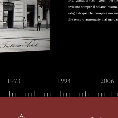
arrangiandosi tutti i giorni per m
arrivano sempre il salame buono, 
valigia di qualche compaesano imp
alle tessere annonarie e al merca