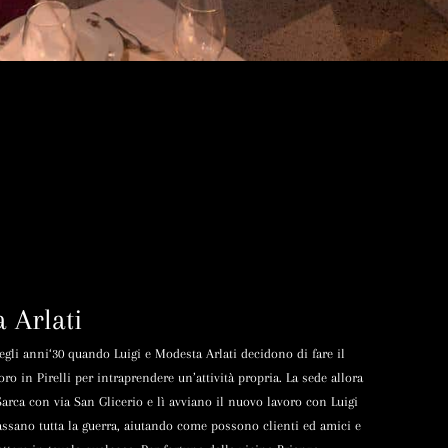
a Arlati
negli anni‘30 quando Luigi e Modesta Arlati decidono di fare il
o in Pirelli per intraprendere un’attività propria. La sede allora
 Sarca con via San Glicerio e lì avviano il nuovo lavoro con Luigi
passano tutta la guerra, aiutando come possono clienti ed amici
e