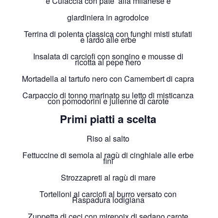
e Culaccia con pate’ alla milanese e
giardiniera in agrodolce
Terrina di polenta classica con funghi misti stufati
e lardo alle erbe
Insalata di carciofi con songino e mousse di
ricotta al pepe nero
Mortadella al tartufo nero con Camembert di capra
Carpaccio di tonno marinato su letto di misticanza
con pomodorini e julienne di carote
Primi piatti a scelta
Riso al salto
Fettuccine di semola al ragù di cinghiale alle erbe
fini
Strozzapreti al ragù di mare
Tortelloni ai carciofi al burro versato con
Raspadura lodigiana
Zuppetta di ceci con mirepoix di sedano carote