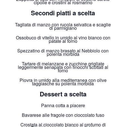
cipolle e crostini al rosmarino
Secondi piatti a scelta
Tagliata di manzo con rucola selvatica e scaglie
di parmigiano
Ossobuco di vitello in umido al vino bianco con
patate al forno
Spezzatino di manzo brasato al Nebbiolo con
polenta morbida
Tartare di melanzane e zucchine grigliate
leggermente senapata con finocchi scottati al
forno
Piovra in umido alla mediterranea con olive
taggiasche su polenta morbida
Dessert a scelta
Panna cotta a piacere
Bavarese alle fragole con cioccolato fuso
Crostata al cioccolato bianco al profumo di