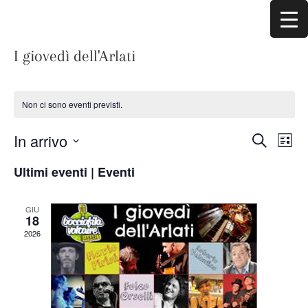
I giovedì dell'Arlati
Non ci sono eventi previsti.
Eventi
Eve
In arrivo
Cerca
Vist
Lista
Ricerca
Nav
Seleziona
e
Ultimi eventi | Eventi
viste
la
Navigaz
data.
GIU
18
2026