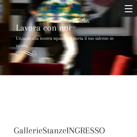
Lavora con noi
Unisciti alla nostra squadra e porta il tuo talento in
tavola.
GallerieStanzeINGRESSO