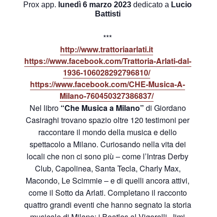
Prox app.
lunedì 6 marzo 2023
dedicato a
Lucio
Battisti
***
http://www.trattoriaarlati.it
https://www.facebook.com/
Trattoria-Arlati-dal-
1936-
106028292796810/
https://www.facebook.com/CHE-
Musica-A-
Milano-
760450327386837/
Nel libro
“Che Musica a Milano”
di Giordano
Casiraghi trovano spazio oltre 120 testimoni per
raccontare il mondo della musica e dello
spettacolo a Milano. Curiosando nella vita dei
locali che non ci sono più – come l’Intras Derby
Club, Capolinea, Santa Tecla, Charly Max,
Macondo, Le Scimmie – e di quelli ancora attivi,
come il Sotto da Arlati. Completano il racconto
quattro grandi eventi che hanno segnato la storia
musicale di Milano: i Beatles al Vigorelli, Jimi