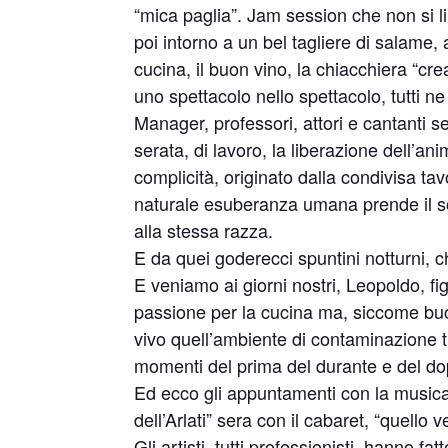
“mica paglia”. Jam session che non si 
poi intorno a un bel tagliere di salame,
cucina, il buon vino, la chiacchiera “cr
uno spettacolo nello spettacolo, tutti ne
Manager, professori, attori e cantanti s
serata, di lavoro, la liberazione dell’
complicità, originato dalla condivisa tavol
naturale esuberanza umana prende il sopr
alla stessa razza.
E da quei goderecci spuntini notturni, 
E veniamo ai giorni nostri, Leopoldo, fi
passione per la cucina ma, siccome bu
vivo quell’ambiente di contaminazione tr
momenti del prima del durante e del dop
Ed ecco gli appuntamenti con la musica
dell’Arlati” sera con il cabaret, “quello
Gli artisti, tutti professionisti, hanno fa