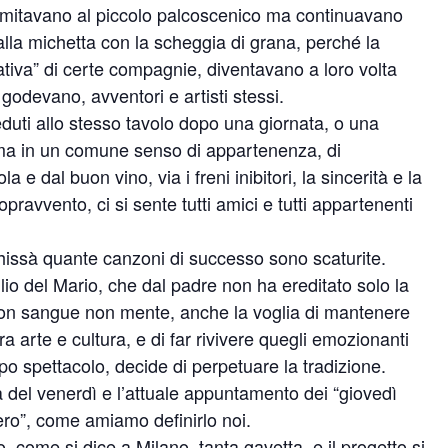
limitavano al piccolo palcoscenico ma continuavano
 alla michetta con la scheggia di grana, perché la
eativa” di certe compagnie, diventavano a loro volta
 godevano, avventori e artisti stessi.
eduti allo stesso tavolo dopo una giornata, o una
anima in un comune senso di appartenenza, di
a e dal buon vino, via i freni inibitori, la sincerità e la
avvento, ci si sente tutti amici e tutti appartenenti
chissà quante canzoni di successo sono scaturite.
glio del Mario, che dal padre non ha ereditato solo la
on sangue non mente, anche la voglia di mantenere
a arte e cultura, e di far rivivere quegli emozionanti
o spettacolo, decide di perpetuare la tradizione.
 del venerdì e l’attuale appuntamento dei “giovedì
 vero”, come amiamo definirlo noi.
tto, come si dice a Milano, tanta gavetta, e il progetto si