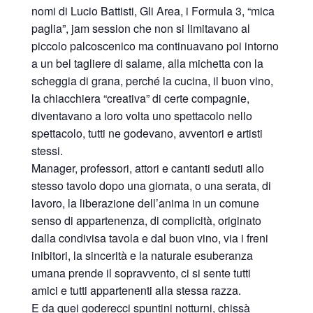
nomi di Lucio Battisti, Gli Area, i Formula 3, “mica
paglia”, jam session che non si limitavano al
piccolo palcoscenico ma continuavano poi intorno
a un bel tagliere di salame, alla michetta con la
scheggia di grana, perché la cucina, il buon vino,
la chiacchiera “creativa” di certe compagnie,
diventavano a loro volta uno spettacolo nello
spettacolo, tutti ne godevano, avventori e artisti
stessi.
Manager, professori, attori e cantanti seduti allo
stesso tavolo dopo una giornata, o una serata, di
lavoro, la liberazione dell’anima in un comune
senso di appartenenza, di complicità, originato
dalla condivisa tavola e dal buon vino, via i freni
inibitori, la sincerità e la naturale esuberanza
umana prende il sopravvento, ci si sente tutti
amici e tutti appartenenti alla stessa razza.
E da quei goderecci spuntini notturni, chissà