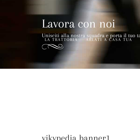
Lavora con noi
Unisciti alla nostra squadra e porta il tuo t
LA TRATTORIA
ARLATI A CASA TUA
vikypedia banner1