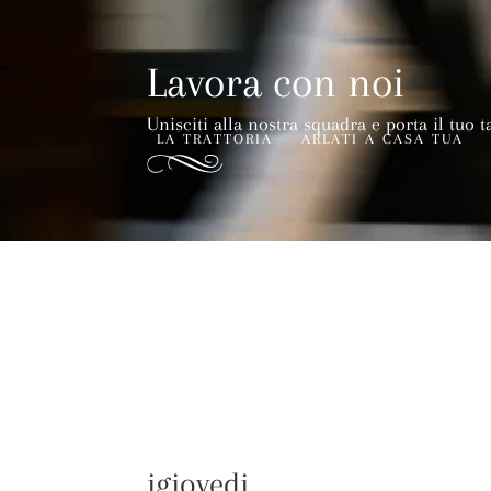
Lavora con noi
Unisciti alla nostra squadra e porta il tuo t
LA TRATTORIA
ARLATI A CASA TUA
igiovedi