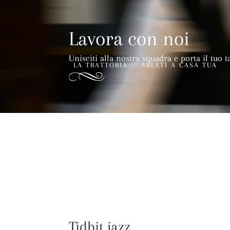
Lavora con noi
Unisciti alla nostra squadra e porta il tuo t
LA TRATTORIA
ARLATI A CASA TUA
Tidbit jazz