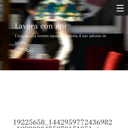
Lavora con noi
Unisciti alla nostra squadra e porta il tuo talento in
tavola.
19225658_1442959772436982