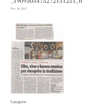
_1909303475272151251_n
Nov 20, 2017
Categorie