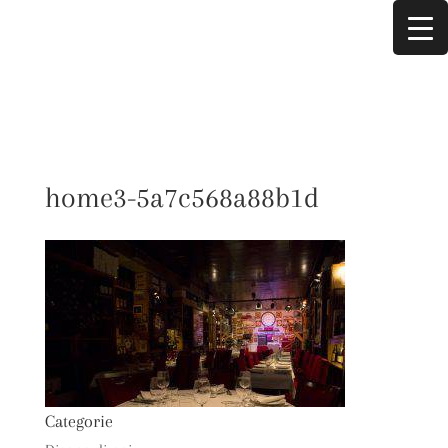
home3-5a7c568a88b1d
Categorie