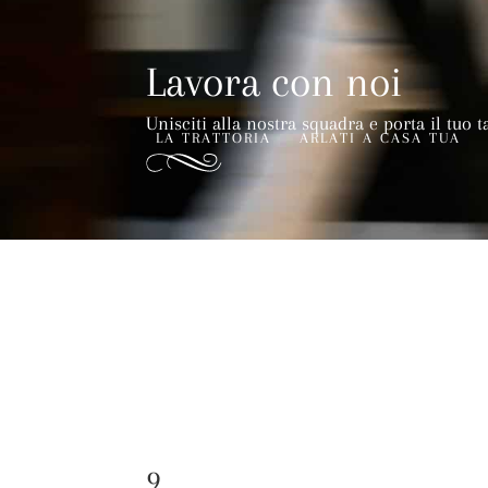
Lavora con noi
Unisciti alla nostra squadra e porta il tuo t
LA TRATTORIA
ARLATI A CASA TUA
9