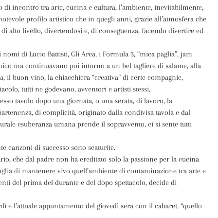
o di incontro tra arte, cucina e cultura, l’ambiente, inevitabilmente,
tevole profilo artistico che in quegli anni, grazie all’atmosfera che
 di alto livello, divertendosi e, di conseguenza, facendo divertire ed
 nomi di Lucio Battisti, Gli Area, i Formula 3, “mica paglia”, jam
nico ma continuavano poi intorno a un bel tagliere di salame, alla
a, il buon vino, la chiacchiera “creativa” di certe compagnie,
colo, tutti ne godevano, avventori e artisti stessi.
tesso tavolo dopo una giornata, o una serata, di lavoro, la
rtenenza, di complicità, originato dalla condivisa tavola e dal
naturale esuberanza umana prende il sopravvento, ci si sente tutti
te canzoni di successo sono scaturite.
ario, che dal padre non ha ereditato solo la passione per la cucina
lia di mantenere vivo quell’ambiente di contaminazione tra arte e
nti del prima del durante e del dopo spettacolo, decide di
ì e l’attuale appuntamento del giovedì sera con il cabaret, “quello