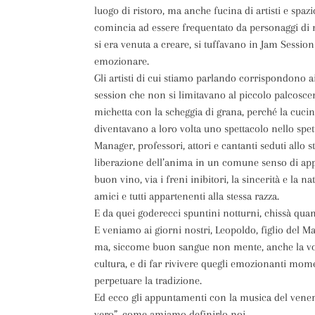
luogo di ristoro, ma anche fucina di artisti e spazi
comincia ad essere frequentato da personaggi di no
si era venuta a creare, si tuffavano in Jam Session
emozionare.
Gli artisti di cui stiamo parlando corrispondono ai
session che non si limitavano al piccolo palcosce
michetta con la scheggia di grana, perché la cucin
diventavano a loro volta uno spettacolo nello spetta
Manager, professori, attori e cantanti seduti allo s
liberazione dell’anima in un comune senso di appa
buon vino, via i freni inibitori, la sincerità e la 
amici e tutti appartenenti alla stessa razza.
E da quei goderecci spuntini notturni, chissà quan
E veniamo ai giorni nostri, Leopoldo, figlio del M
ma, siccome buon sangue non mente, anche la vog
cultura, e di far rivivere quegli emozionanti mome
perpetuare la tradizione.
Ed ecco gli appuntamenti con la musica del venerd
vero”, come amiamo definirlo noi.