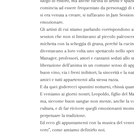
luogo di ristoro, ma anche fucina di artisti e spazi
comincia ad essere frequentato da personaggi di no
si era venuta a creare, si tuffavano in Jam Session
emozionare.
Gli artisti di cui stiamo parlando corrispondono ai
session che non si limitavano al piccolo palcosce
michetta con la scheggia di grana, perché la cucin
diventavano a loro volta uno spettacolo nello spetta
Manager, professori, attori e cantanti seduti allo s
liberazione dell’anima in un comune senso di appa
buon vino, via i freni inibitori, la sincerità e la 
amici e tutti appartenenti alla stessa razza.
E da quei goderecci spuntini notturni, chissà quan
E veniamo ai giorni nostri, Leopoldo, figlio del M
ma, siccome buon sangue non mente, anche la vog
cultura, e di far rivivere quegli emozionanti mome
perpetuare la tradizione.
Ed ecco gli appuntamenti con la musica del venerd
vero”, come amiamo definirlo noi.