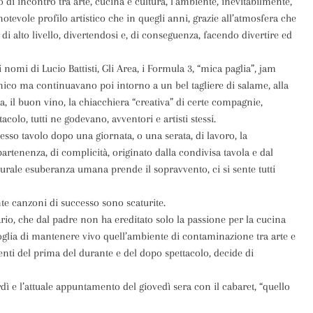
o di incontro tra arte, cucina e cultura, l’ambiente, inevitabilmente,
tevole profilo artistico che in quegli anni, grazie all’atmosfera che
 di alto livello, divertendosi e, di conseguenza, facendo divertire ed
 nomi di Lucio Battisti, Gli Area, i Formula 3, “mica paglia”, jam
nico ma continuavano poi intorno a un bel tagliere di salame, alla
a, il buon vino, la chiacchiera “creativa” di certe compagnie,
colo, tutti ne godevano, avventori e artisti stessi.
tesso tavolo dopo una giornata, o una serata, di lavoro, la
rtenenza, di complicità, originato dalla condivisa tavola e dal
naturale esuberanza umana prende il sopravvento, ci si sente tutti
te canzoni di successo sono scaturite.
ario, che dal padre non ha ereditato solo la passione per la cucina
lia di mantenere vivo quell’ambiente di contaminazione tra arte e
nti del prima del durante e del dopo spettacolo, decide di
ì e l’attuale appuntamento del giovedì sera con il cabaret, “quello